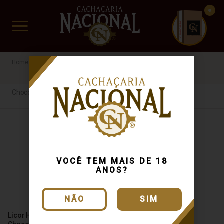
CUIDADO FRÁGIL
www.cachacarianacional.com.br
Licor
Especiarias
Chocolate
Harmonie schnaps
Chocolate
VOCÊ TEM MAIS DE 18
ANOS?
NÃO
SIM
Licor Harmonie Schnaps