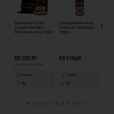
Cachaça Do Chefe
Cachaça Weber Haus
Cacha
Origens MG Extra
Premium 7 Madeiras
Extra
Premium 6 anos 750ml
750ml
R$ 159,70
R$ 118,60
R$ 9
em até 2x sem juros
6 anos
2 anos
3
MG
RS
M