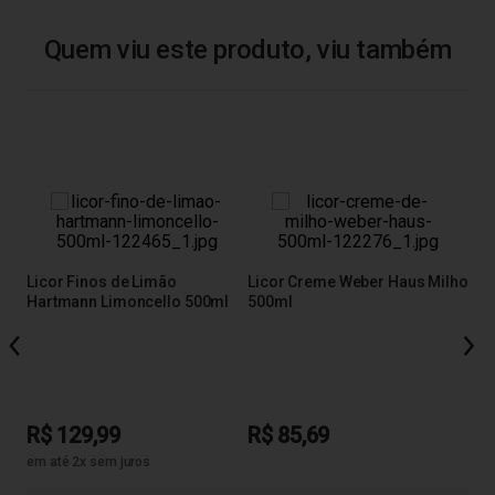
Quem viu este produto, viu também
tiá
Licor Finos de Limão
Licor Creme Weber Haus Milho
Hartmann Limoncello 500ml
500ml
Lic
Art
R$ 129,99
R$ 85,69
R$
em até 2x sem juros
em a