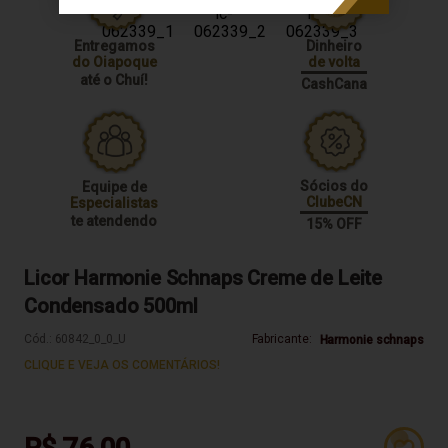
Entregamos
Dinheiro
do Oiapoque
de volta
até o Chuí!
CashCana
Sócios do
Equipe de
ClubeCN
Especialistas
te atendendo
15% OFF
Licor Harmonie Schnaps Creme de Leite
Condensado 500ml
Cód.:
60842_0_0_U
Fabricante:
Harmonie schnaps
CLIQUE E VEJA OS COMENTÁRIOS!