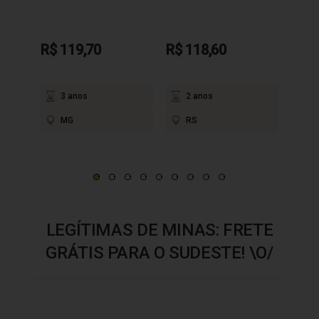
R$ 119,70
R$ 118,60
R$ 9
3 anos
2 anos
3
MG
RS
M
LEGÍTIMAS DE MINAS: FRETE
GRÁTIS PARA O SUDESTE! \O/