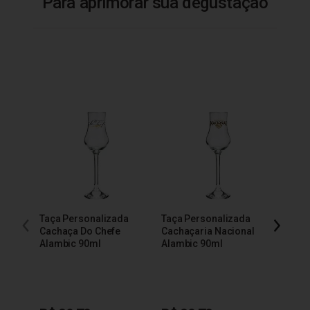
Para aprimorar sua degustação
Taça Personalizada
Taça Personalizada
Taça 
Cachaça Do Chefe
Cachaçaria Nacional
200m
Alambic 90ml
Alambic 90ml