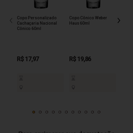
Copo Personalizado
Copo Cônico Weber
Copo 
Cachaçaria Nacional
Haus 60ml
Báls
Cônico 60ml
R$ 17,97
R$ 19,86
R$ 1