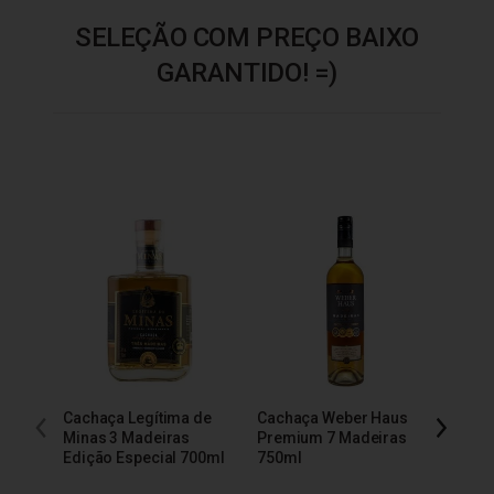
SELEÇÃO COM PREÇO BAIXO
GARANTIDO! =)
Cachaça Legítima de
Cachaça Weber Haus
Cacha
Minas 3 Madeiras
Premium 7 Madeiras
Extra
Edição Especial 700ml
750ml