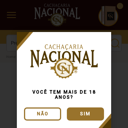
CUIDADO FRÁGIL
www.cachacarianacional.com.br
Cachaça
VOCÊ TEM MAIS DE 18
ANOS?
NÃO
SIM
Entregamos
Dinheiro