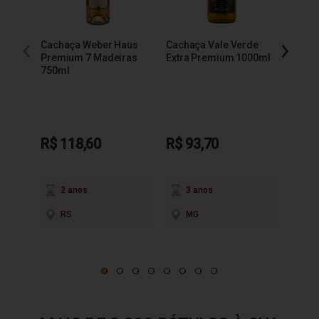
Cachaça Weber Haus
Cachaça Vale Verde
R$ 1
Premium 7 Madeiras
Extra Premium 1000ml
750ml
em até
2
P
R$ 118,60
R$ 93,70
2 anos
3 anos
RS
MG