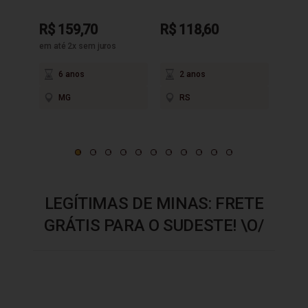
R$ 159,70
R$ 118,60
R$ 9
em até 2x sem juros
6 anos
2 anos
3
MG
RS
M
LEGÍTIMAS DE MINAS: FRETE
GRÁTIS PARA O SUDESTE! \O/