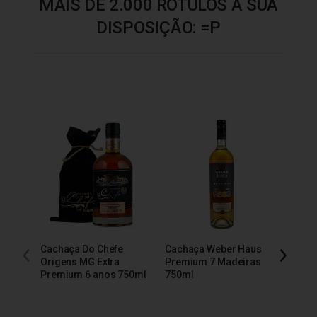
MAIS DE 2.000 RÓTULOS À SUA
DISPOSIÇÃO: =P
Cachaça Do Chefe
Cachaça Weber Haus
Cacha
Origens MG Extra
Premium 7 Madeiras
Extra
Premium 6 anos 750ml
750ml