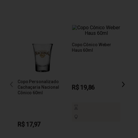
Copo Cônico Weber
Copo 
Haus 60ml
Báls
Copo Personalizado
R$ 19,86
R$ 1
Cachaçaria Nacional
Cônico 60ml
R$ 17,97