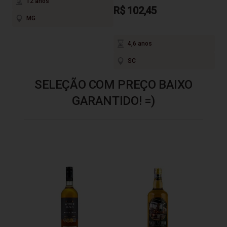
12 anos
R$ 102,45
MG
4,6 anos
SC
SELEÇÃO COM PREÇO BAIXO
GARANTIDO! =)
Cacha
600m