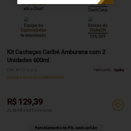
do Oiapoque
de volta
até o Chuí!
CashCana
Equipe de
Sócios do
Especialistas
ClubeCN
te atendendo
15% OFF
Kit Cachaças Caribé Amburana com 2
Unidades 600ml
Cód.:
80727_0_0_U
Fabricante:
Caribe
CLIQUE E VEJA OS COMENTÁRIOS!
R$ 129,39
2
R$ 64,69