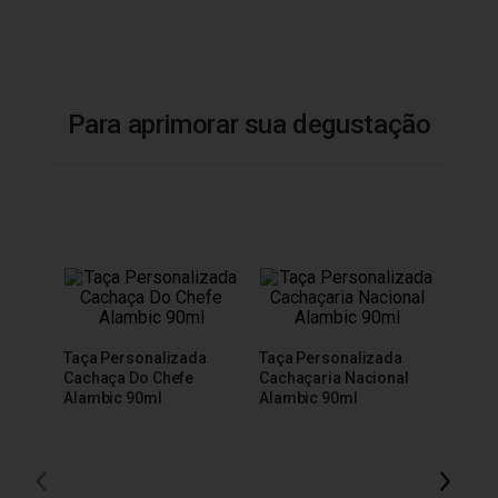
Para aprimorar sua degustação
Taça Personalizada
Taça Personalizada
Cachaça Do Chefe
Cachaçaria Nacional
Alambic 90ml
Alambic 90ml
Taça 
200m