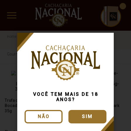
CUIDADO FRÁGIL
www.cachacarianacional.com.br
Gourmet
Leche loco
Gourmet
VOCÊ TEM MAIS DE 18
ANOS?
Trufa de Doce de Leite
Trufa de Doce de Leite
Bocaditos Leche Loco White
Bocaditos Leche Loco Dark
35g
35g
NÃO
SIM