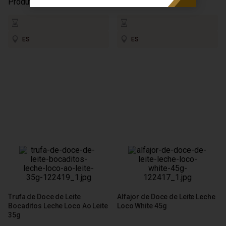
Produto Esgotado
Produto Esgotado
ES
ES
Trufa de Doce de Leite
Alfajor de Doce de Leite Leche
Bocaditos Leche Loco Ao Leite
Loco White 45g
35g