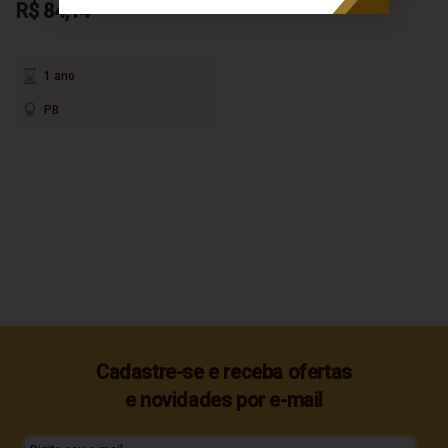
R$ 84,14
1 ano
PB
Cadastre-se e receba ofertas
e novidades por e-mail