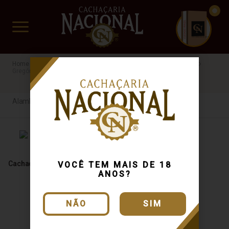
CUIDADO FRÁGIL
www.cachacarianacional.com.br
Cachaça
Processo de Produção
Alambique Artesanal
Gregório
Envelhecida
PB
Alambique Artesanal
Cachaça Gregório 700ml
VOCÊ TEM MAIS DE 18
ANOS?
NÃO
SIM