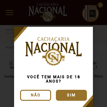
CUIDADO FRÁGIL
www.cachacarianacional.com.br
Cachaça
Processo de Produção
Alambique Artesanal
GO
40%
Envelhecida
Alambique Artesanal
Cachaça Formosa Ouro 700ml
Cachaça Da Posse Ouro 700ml
VOCÊ TEM MAIS DE 18
ANOS?
NÃO
SIM