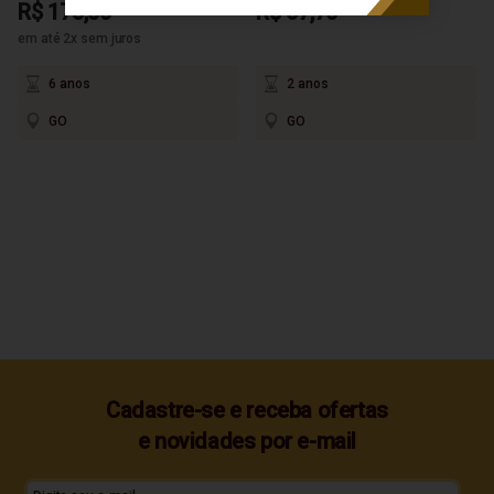
R$ 175,00
R$ 67,70
em até 2x sem juros
6 anos
2 anos
GO
GO
Cadastre-se e receba ofertas
e novidades por e-mail