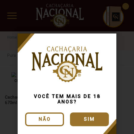
CUIDADO FRÁGIL
www.cachacarianacional.com.br
Cachaça
Por Tipo
Pura
Companheira
Pura
Pura
VOCÊ TEM MAIS DE 18
Cachaça Companheira Prata
ANOS?
670ml
NÃO
SIM