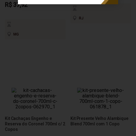
R$ 37,92
RJ
MG
Kit Cachaças Engenho e
Kit Presente Velho Alambique
Reserva do Coronel 700ml c/ 2
Blend 700ml com 1 Copo
Copos