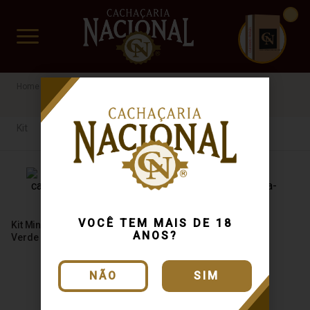
CUIDADO FRÁGIL
www.cachacarianacional.com.br
Cachaça
Por Tipo
Kit
Até R$40
Kit
VOCÊ TEM MAIS DE 18
Kit Miniaturas Cachaça Vale
Kit Miniatura Cachaça
ANOS?
Verde 50ml
Magnífica 50ml
NÃO
SIM
Produto Esgotado