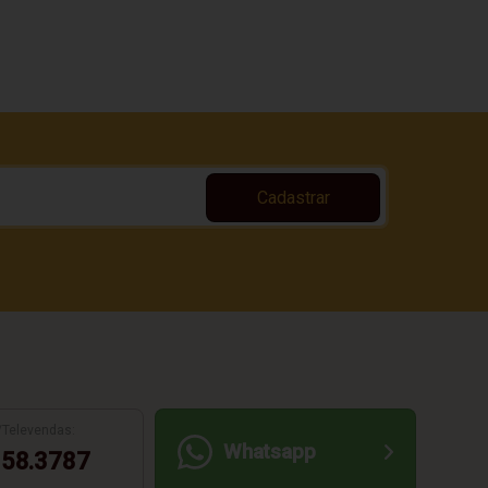
Cadastrar
/Televendas:
Whatsapp
58.3787