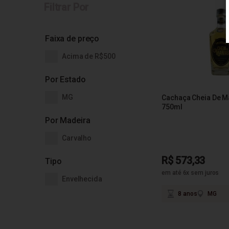
Filtrar Por
Faixa de preço
Acima de R$500
Por Estado
MG
Cachaça Cheia De M
750ml
Por Madeira
Carvalho
R$ 573,33
Tipo
em até 6x sem juros
Envelhecida
8 anos
MG