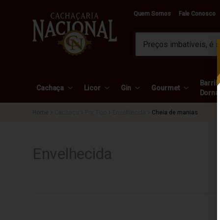
Quem Somos
Fale Conosco
Barril 
Cachaça
Licor
Gin
Gourmet
Dorna
Cachaça
Por Tipo
Envelhecida
Cheia de manias
Envelhecida