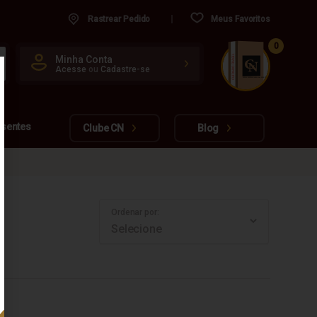
Rastrear Pedido
Meus Favoritos
0
CUIDADO FRÁGIL
Minha Conta
Acesse
ou
Cadastre-se
www.cachacarianacional.com.br
esentes
Clube CN
Blog
Ordenar por: