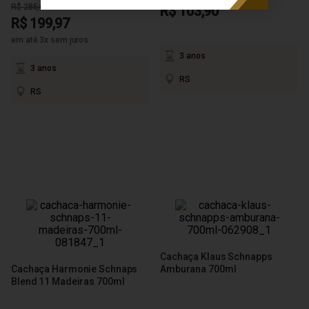
R$ 285,69
R$ 103,90
R$ 199,97
em até 3x sem juros
3 anos
3 anos
RS
RS
Cachaça Klaus Schnapps
Cachaça Harmonie Schnaps
Amburana 700ml
Blend 11 Madeiras 700ml