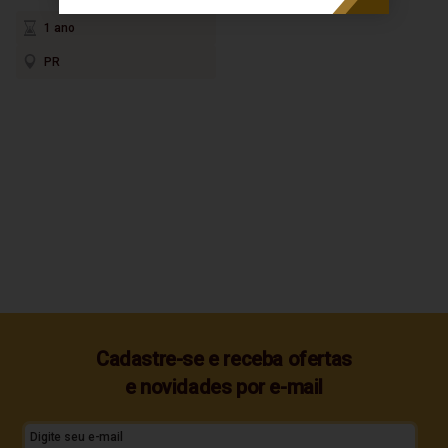
1 ano
PR
Cadastre-se e receba ofertas
e novidades por e-mail
Digite seu e-mail