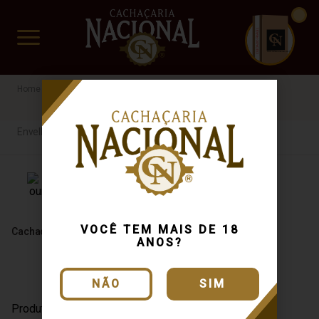
CUIDADO FRÁGIL
www.cachacarianacional.com.br
Cachaça
Por Tipo
Envelhecida
Carvalho
41%
PR
Envelhecida
VOCÊ TEM MAIS DE 18
Cachaça Bassi Carvalho 670ml
ANOS?
NÃO
SIM
Produto Esgotado