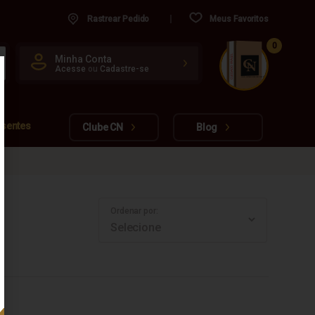
Rastrear Pedido
Meus Favoritos
0
CUIDADO FRÁGIL
Minha Conta
Acesse
ou
Cadastre-se
www.cachacarianacional.com.br
esentes
Clube CN
Blog
Ordenar por: