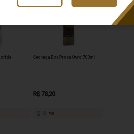
lorida
Cachaça Boa Prosa Ouro 700ml
R$ 78,20
MG