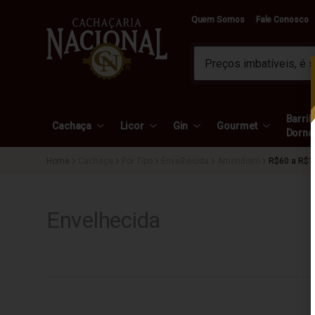
Quem Somos
Fale Conosco
Barril 
Cachaça
Licor
Gin
Gourmet
Dorna
Cachaça
Por Tipo
Envelhecida
Amendoim
R$60 a R$1
Envelhecida