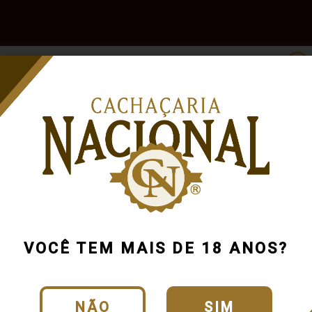
e
Outras
Acessórios
Marcas
Pr
Bebidas
00
VOCÊ TEM MAIS DE 18 ANOS?
NÃO
SIM