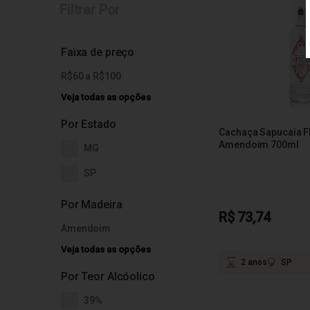
Filtrar Por
Faixa de preço
R$60 a R$100
Veja todas as opções
Por Estado
Cachaça Sapucaia F
Amendoim 700ml
MG
SP
Por Madeira
R$ 73,74
Amendoim
Veja todas as opções
2 anos
SP
Por Teor Alcóolico
39%