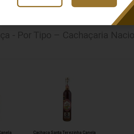
a - Por Tipo – Cachaçaria Nacio
Canela
Cachaça Santa Terezinha Canela