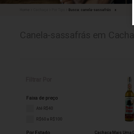
Cachaça
Por Tipo
Busca: canela-sassafrás
x
Canela-sassafrás em Cachaç
Filtrar Por
Faixa de preço
Até R$40
R$60 a R$100
Por Estado
Cachaça Mais Uma 