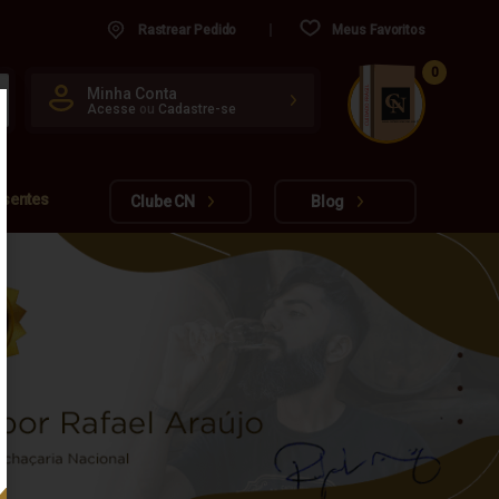
Rastrear Pedido
Meus Favoritos
0
CUIDADO FRÁGIL
Minha Conta
Acesse
ou
Cadastre-se
www.cachacarianacional.com.br
esentes
Clube CN
Blog