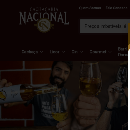
Quem Somos
Fale Conosco
Barril 
Cachaça
Licor
Gin
Gourmet
Dorna