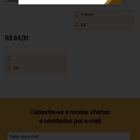
Casório Perfeito 600ml
Produto Esgotado
3 anos
ES
R$ 84,00
ES
Cadastre-se e receba ofertas
e novidades por e-mail
Digite seu e-mail