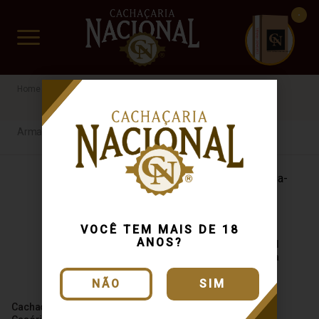
CUIDADO FRÁGIL
www.cachacarianacional.com.br
Cachaça
Por Tipo
Armazenada
Princesa Isabel
Armazenada
VOCÊ TEM MAIS DE 18
ANOS?
Cachaça Princesa Isabel
Aquarela Jequitibá Rosa
700ml
NÃO
SIM
Cachaça Princesa Isabel