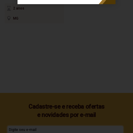
2 anos
MG
Cadastre-se e receba ofertas
e novidades por e-mail
Digite seu e-mail