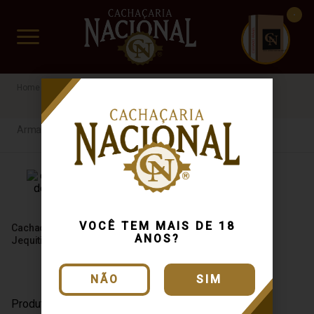
CUIDADO FRÁGIL
www.cachacarianacional.com.br
Cachaça
Por Tipo
Armazenada
Iluminada
Armazenada
VOCÊ TEM MAIS DE 18
Cachaça Iluminada De Minas
ANOS?
Jequitiba 670ml
NÃO
SIM
Produto Esgotado