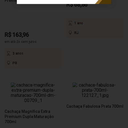
Premium Orgânica 700ml
R$ 68,86
1 ano
RJ
R$ 163,96
em até 2x sem juros
3 anos
PR
Cachaça Fabulosa Prata 700ml
Cachaça Magnífica Extra
Premium Dupla Maturação
700ml