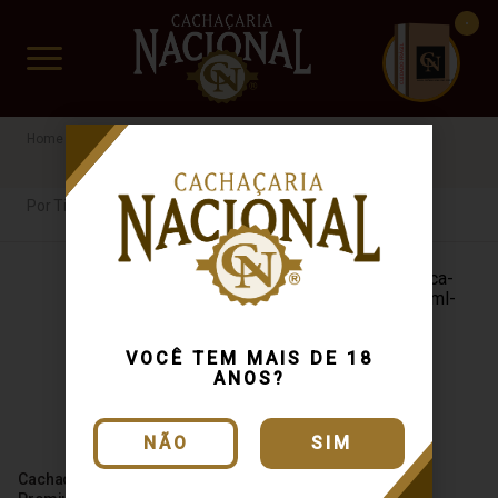
CUIDADO FRÁGIL
www.cachacarianacional.com.br
Cachaça
Por Tipo
43%
Por Tipo
VOCÊ TEM MAIS DE 18
Cachaça Magnífica
ANOS?
Tradicional Ipê 700ml
NÃO
SIM
Cachaça Porto Morretes