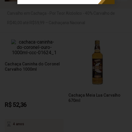
Carvalho em Cachaça - Por Teor Alcóolico - 40% Carvalho de
R$40,00 até R$59,99 – Cachaçaria Nacional
Cachaça Caninha do Coronel
Carvalho 1000ml
Cachaça Meia Lua Carvalho
670ml
R$ 52,36
4 anos