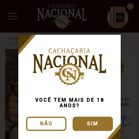
CUIDADO FRÁGIL
www.cachacarianacional.com.br
Cachaça
Por Teor Alcóolico
40%
Busca: carvalho
x
Carvalho
Busca: carvalho
x
R$40 a R$60
VOCÊ TEM MAIS DE 18
ANOS?
NÃO
SIM