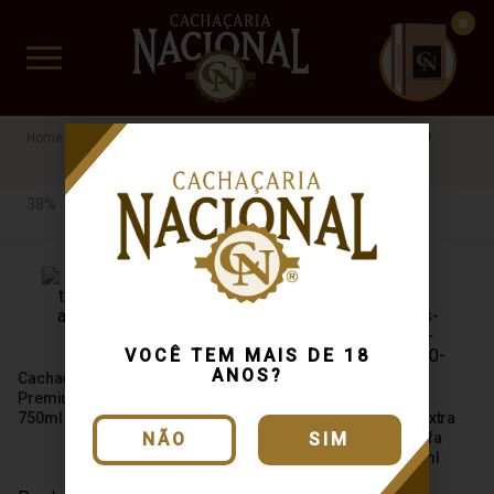
CUIDADO FRÁGIL
www.cachacarianacional.com.br
Cachaça
Por Teor Alcóolico
38%
SP
38%
Até R$40
38%
VOCÊ TEM MAIS DE 18
ANOS?
Cachaça Dom Tápparo
Premium Amburana 6 Anos
750ml
Cachaça Dom Tápparo Extra
Premium 10 Anos Garrafa
NÃO
SIM
Especial Quadrada 750ml