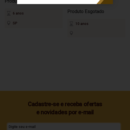
Produto Esgotado
Produto Esgotado
6 anos
SP
10 anos
Cadastre-se e receba ofertas
e novidades por e-mail
Digite seu e-mail