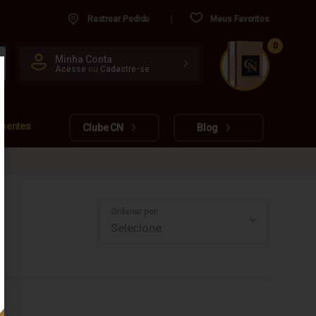
Rastrear Pedido
Meus Favoritos
0
CUIDADO FRÁGIL
Minha Conta
Acesse
ou
Cadastre-se
www.cachacarianacional.com.br
esentes
Clube CN
Blog
Ordenar por: