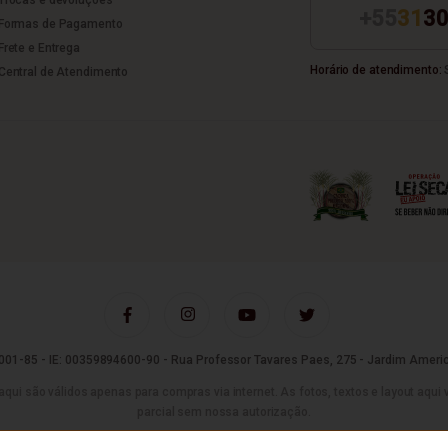
+55
31
30
Formas de Pagamento
Frete e Entrega
Horário de atendimento:
S
Central de Atendimento
01-85 - IE: 00359894600-90 - Rua Professor Tavares Paes, 275 - Jardim Americ
são válidos apenas para compras via internet. As fotos, textos e layout aqui vei
parcial sem nossa autorização.
Tecnologia