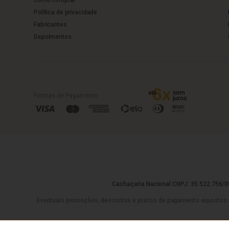
Política de privacidade
Fabricantes
Depoimentos
Formas de Pagamento
Cachaçaria Nacional CNPJ: 35.522.756/00
Eventuais promoções, descontos e prazos de pagamento expostos aqui 