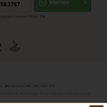
Whatsapp
58.3787
egunda à Sexta das 8:00 às 17:00
a - Belo Horizonte / MG - CEP: 30421-473
culados são de propriedade da Loja. É proibida a utilização total ou