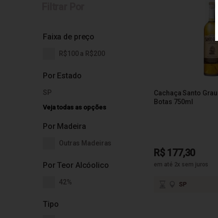
Filtrar Por
Faixa de preço
R$100 a R$200
Por Estado
SP
Cachaça Santo Grau
Botas 750ml
Veja todas as opções
Por Madeira
Outras Madeiras
R$ 177,30
Por Teor Alcóolico
em até 2x sem juros
42%
SP
Tipo