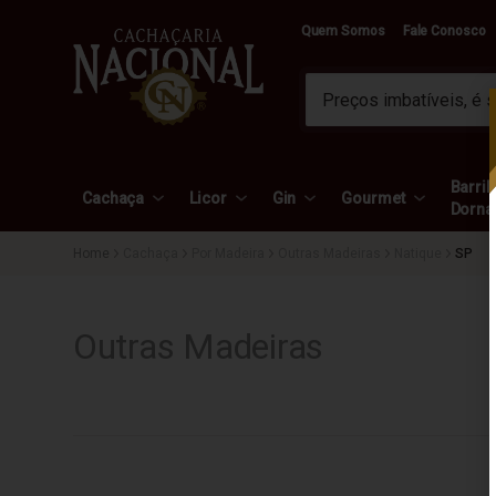
Quem Somos
Fale Conosco
Barril 
Cachaça
Licor
Gin
Gourmet
Dorna
Cachaça
Por Madeira
Outras Madeiras
Natique
SP
Outras Madeiras