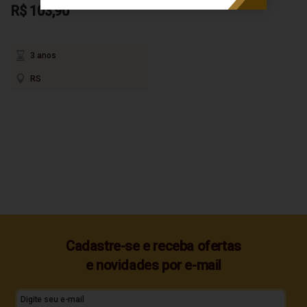
R$ 103,90
3 anos
RS
Cadastre-se e receba ofertas
e novidades por e-mail
Digite seu e-mail