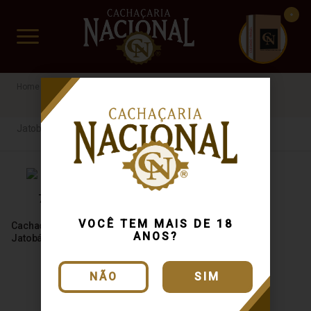
CUIDADO FRÁGIL
www.cachacarianacional.com.br
Cachaça
Por Madeira
Jatobá
Filippini
Jatobá
VOCÊ TEM MAIS DE 18
Cachaça Filippini Premium
ANOS?
Jatobá 750ml
NÃO
SIM