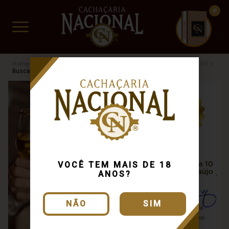
CUIDADO FRÁGIL
www.cachacarianacional.com.br
Cachaça
Por Madeira
Busca: carvalho
x
Dama da Noite
Busca: carvalho
x
VOCÊ TEM MAIS DE 18
ANOS?
NÃO
SIM