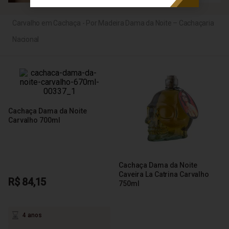
Carvalho em Cachaça - Por Madeira Dama da Noite – Cachaçaria
Nacional
Cachaça Dama da Noite
Carvalho 700ml
Cachaça Dama da Noite
Caveira La Catrina Carvalho
R$ 84,15
750ml
4 anos