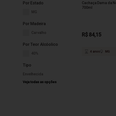
Por Estado
Cachaça Dama da No
700ml
MG
Por Madeira
Carvalho
R$ 84,15
Por Teor Alcóolico
4 anos
MG
40%
Tipo
Envelhecida
Veja todas as opções