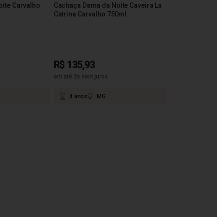
ite Carvalho
Cachaça Dama da Noite Caveira La
Catrina Carvalho 750ml
R$ 135,93
em até 2x sem juros
4 anos
MG