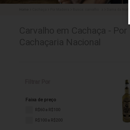
Cachaça
Por Madeira
Busca: carvalho
x
Dama da Noit
Carvalho em Cachaça - Por
Cachaçaria Nacional
Filtrar Por
Faixa de preço
R$60 a R$100
R$100 a R$200