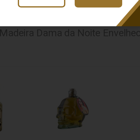
e
Busca: carvalho
x
Envelhecida
Busca: carvalho
x
 Madeira Dama da Noite Envelhec