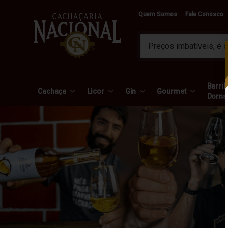
Quem Somos
Fale Conosco
Barril 
Cachaça
Licor
Gin
Gourmet
Dorna