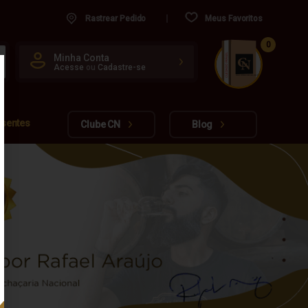
Rastrear Pedido
Meus Favoritos
0
CUIDADO FRÁGIL
Minha Conta
Acesse
ou
Cadastre-se
www.cachacarianacional.com.br
esentes
Clube CN
Blog