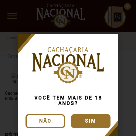
CUIDADO FRÁGIL
www.cachacarianacional.com.br
Cachaça
Por Madeira
Carvalho
Pinissilina
46%
Carvalho
Cachaça Pinissilina Ouro
VOCÊ TEM MAIS DE 18
600ml
ANOS?
NÃO
SIM
Cachaça Pinissilina Ouro
R$ 79,06