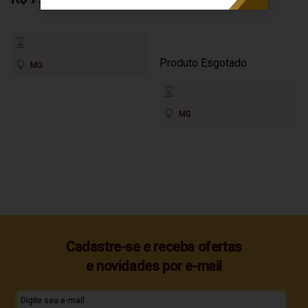
700ml
Produto Esgotado
MG
MG
Cadastre-se e receba ofertas
e novidades por e-mail
Digite seu e-mail