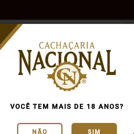
e
Outras
Acessórios
Marcas
Pr
Bebidas
m
Até R$40
VOCÊ TEM MAIS DE 18 ANOS?
NÃO
SIM