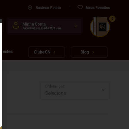
Rastrear Pedido
Meus Favoritos
0
CUIDADO FRÁGIL
Minha Conta
Acesse
ou
Cadastre-se
www.cachacarianacional.com.br
esentes
Clube CN
Blog
Ordenar por: