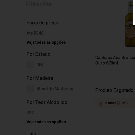
Filtrar Por
Faixa de preço
Até R$40
Veja todas as opções
Por Estado
Cachaça Asa Branca
Ouro 670ml
MG
Por Madeira
Blend de Madeiras
Produto Esgotado
Por Teor Alcóolico
2 anos
MG
42%
Veja todas as opções
Tipo