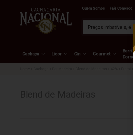
Quem Somos
Fale Conosco
Barril 
Cachaça
Licor
Gin
Gourmet
Dorna
Cachaça
Por Madeira
Blend de Madeiras
42%
Premiu
Blend de Madeiras