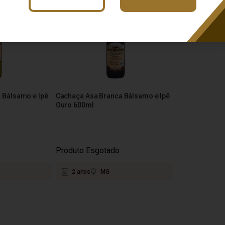
 Bálsamo e Ipê
Cachaça Asa Branca Bálsamo e Ipê
Ouro 600ml
Produto Esgotado
2 anos
MG