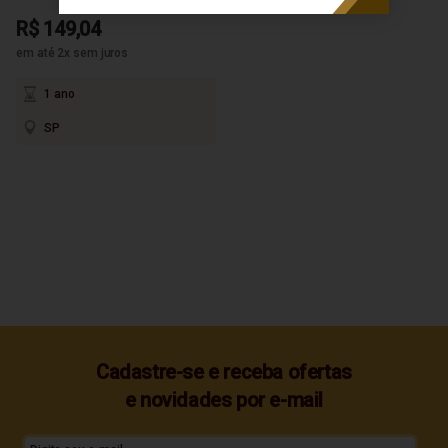
R$ 149,04
em até 2x sem juros
1 ano
SP
Cadastre-se e receba ofertas
e novidades por e-mail