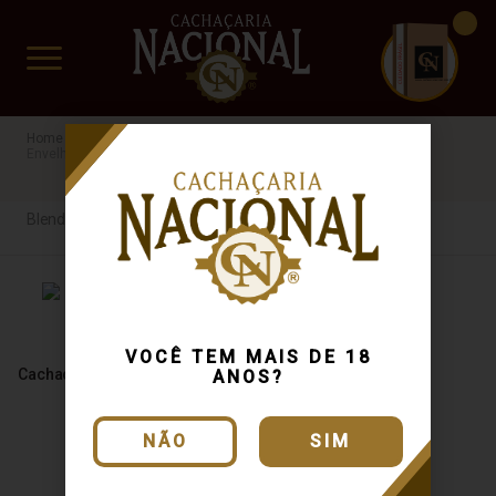
CUIDADO FRÁGIL
www.cachacarianacional.com.br
Cachaça
Por Madeira
Blend de Madeiras
SP
Envelhecida
40%
Blend de Madeiras
VOCÊ TEM MAIS DE 18
Cachaça Margô Ouro 500ml
ANOS?
NÃO
SIM