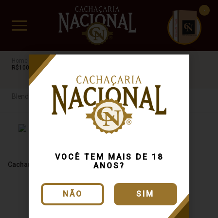
CUIDADO FRÁGIL
www.cachacarianacional.com.br
Cachaça
Por Madeira
Blend de Madeiras
SP
40%
R$100 a R$200
Blend de Madeiras
VOCÊ TEM MAIS DE 18
Cachaça Margô Ouro 500ml
ANOS?
NÃO
SIM