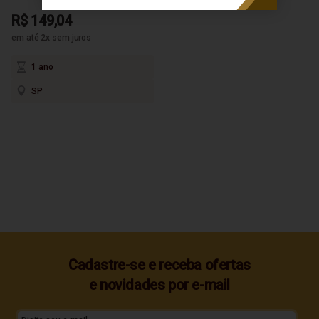
R$ 149,04
em até 2x sem juros
1 ano
SP
Cadastre-se e receba ofertas
e novidades por e-mail