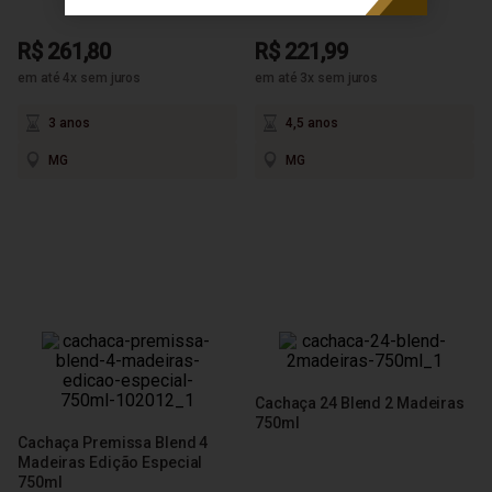
R$ 261,80
R$ 221,99
em até 4x sem juros
em até 3x sem juros
3 anos
4,5 anos
MG
MG
Cachaça 24 Blend 2 Madeiras
750ml
Cachaça Premissa Blend 4
Madeiras Edição Especial
750ml