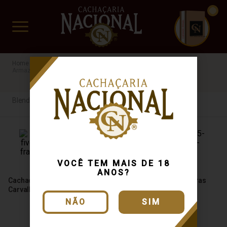
CUIDADO FRÁGIL
www.cachacarianacional.com.br
Cachaça
Por Madeira
Blend de Madeiras
MG
Armazenada
R$200 a R$500
Blend de Madeiras
VOCÊ TEM MAIS DE 18
ANOS?
Cachaça do Jay Five Barrels
Cachaça Seleta 5 Madeiras
Carvalho Francês Porto 750ml
Edição Limitada 750ml
NÃO
SIM