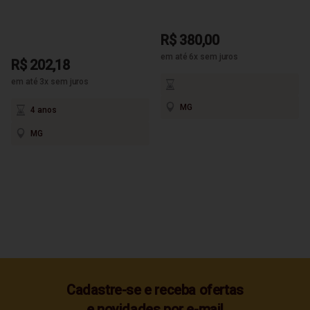
R$ 380,00
em até 6x sem juros
R$ 202,18
em até 3x sem juros
MG
4 anos
MG
Cadastre-se e receba ofertas
e novidades por e-mail