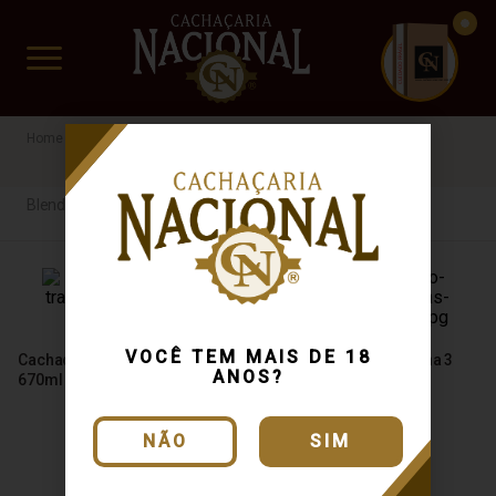
CUIDADO FRÁGIL
www.cachacarianacional.com.br
Cachaça
Por Madeira
Blend de Madeiras
MG
42%
Blend de Madeiras
VOCÊ TEM MAIS DE 18
Cachaça Lorena Tradicional
Cachaça Estação da Cana 3
ANOS?
670ml
Madeiras 500ml
NÃO
SIM