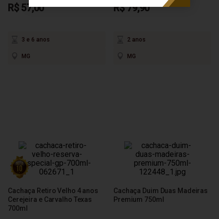
R$ 57,00
R$ 79,90
3 e 6 anos
2 anos
MG
MG
Cachaça Retiro Velho 4 anos
Cachaça Duim Duas Madeiras
Cerejeira e Carvalho Texas
Premium 750ml
700ml