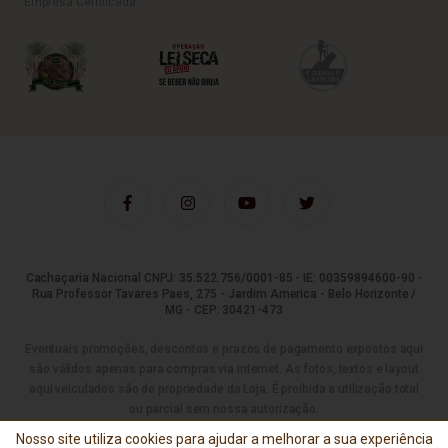
Empresa Certificada
Cachaçaria Nacional CNPJ: 35.522.756/0001-85 - IE: 00359894600-90 -
Rua Professor Tavares Paes, 275 - Jardim America - Belo Horizonte /
MG - CEP: 30421-473
Eventuais promoções, descontos e prazos de pagamento expostos aqui
são válidos apenas para compras via internet. As fotos, textos e layout
aqui veiculados são de propriedade da Loja. É proibida a utilização total
ou parcial sem nossa autorização.
Nosso site utiliza cookies para ajudar a melhorar a sua experiência