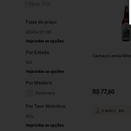
Filtrar Por
Faixa de preço
R$60 a R$100
Veja todas as opções
Por Estado
Cachaça Lenda Mine
MG
Veja todas as opções
Por Madeira
R$ 77,60
Amburana
Por Teor Alcóolico
2 anos
MG
45%
Veja todas as opções