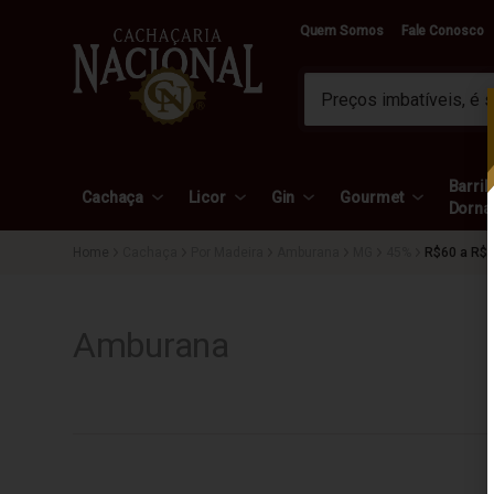
Quem Somos
Fale Conosco
Barril 
Cachaça
Licor
Gin
Gourmet
Dorna
Cachaça
Por Madeira
Amburana
MG
45%
R$60 a R$
Amburana