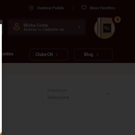
Rastrear Pedido
Meus Favoritos
0
CUIDADO FRÁGIL
Minha Conta
Acesse
ou
Cadastre-se
www.cachacarianacional.com.br
esentes
Clube CN
Blog
Ordenar por: