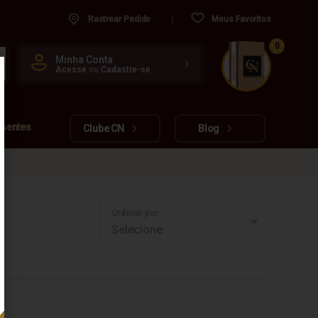
Rastrear Pedido
Meus Favoritos
0
CUIDADO FRÁGIL
Minha Conta
Acesse
ou
Cadastre-se
www.cachacarianacional.com.br
esentes
Clube CN
Blog
Ordenar por: