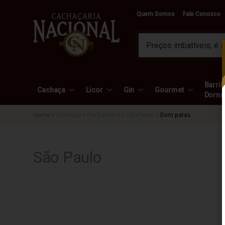
Quem Somos
Fale Conosco
Barril 
Cachaça
Licor
Gin
Gourmet
Dorna
Cachaça
Por Estados
São Paulo
Dom patas
São Paulo