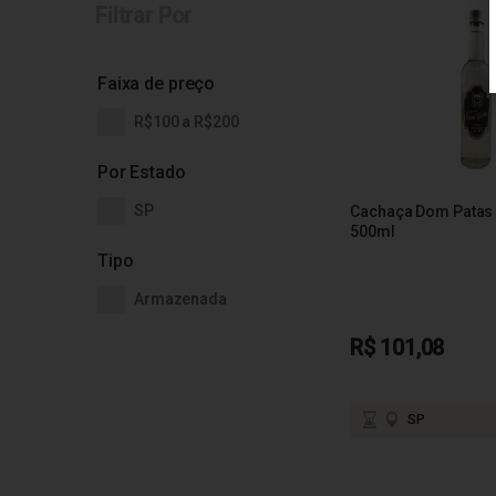
Filtrar Por
Faixa de preço
R$100 a R$200
Por Estado
SP
Cachaça Dom Patas 
500ml
Tipo
Armazenada
R$ 101,08
SP