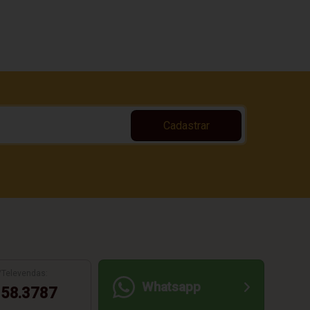
Cadastrar
/Televendas:
Whatsapp
58.3787