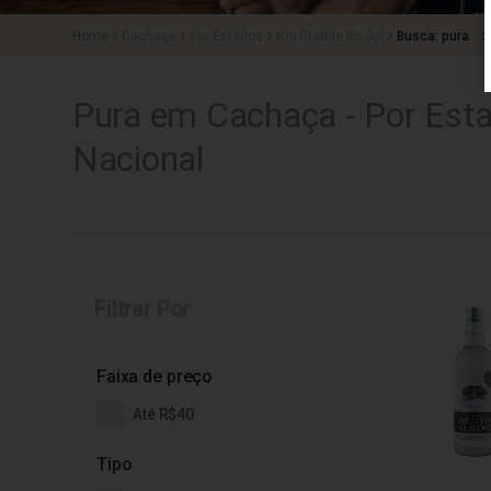
Cachaça
Por Estados
Rio Grande do Sul
Busca: pura
x
Pura em Cachaça - Por Esta
Nacional
Filtrar Por
Faixa de preço
Até R$40
Tipo