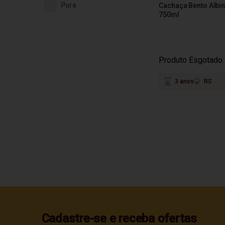
Pura
Cachaça Bento Albin
750ml
Produto Esgotado
3 anos
RS
Cadastre-se e receba ofertas