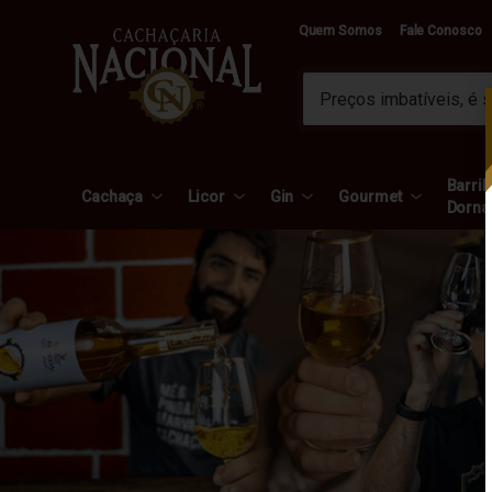
Quem Somos
Fale Conosco
Barril 
Cachaça
Licor
Gin
Gourmet
Dorna