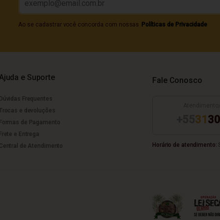
Ao se cadastrar você concorda com nossas
Políticas de Privacidade
Ajuda e Suporte
Fale Conosco
Dúvidas Frequentes
Atendimento
Trocas e devoluções
+55
31
30
Formas de Pagamento
Frete e Entrega
Horário de atendimento:
S
Central de Atendimento