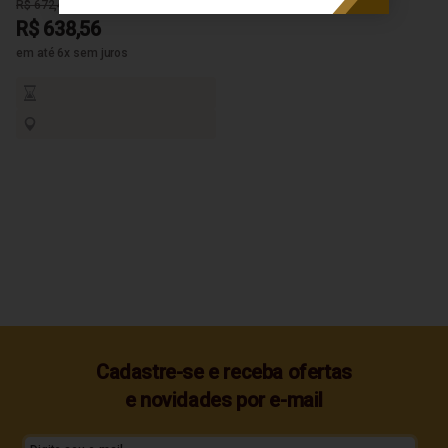
R$ 672,48
R$ 638,56
em até 6x sem juros
Cadastre-se e receba ofertas
e novidades por e-mail