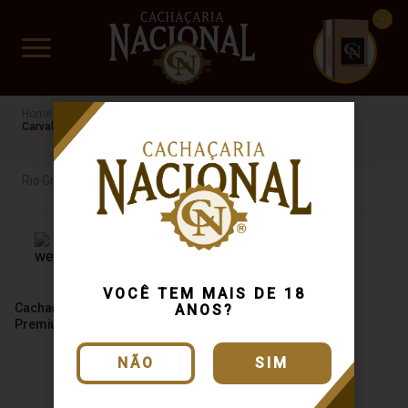
CUIDADO FRÁGIL
www.cachacarianacional.com.br
Cachaça
Por Estados
Rio Grande do Sul
Premium
Carvalho
Rio Grande do Sul
VOCÊ TEM MAIS DE 18
Cachaça 30 Luas Weber Haus
ANOS?
Premium 500ml
NÃO
SIM