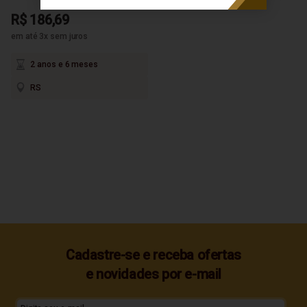
R$ 186,69
em até 3x sem juros
2 anos e 6 meses
RS
Cadastre-se e receba ofertas
e novidades por e-mail