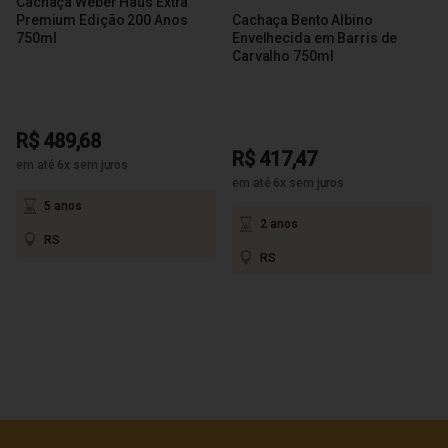
Cachaça Weber Haus Extra
Premium Edição 200 Anos
Cachaça Bento Albino
750ml
Envelhecida em Barris de
Carvalho 750ml
R$ 489,68
R$ 417,47
em até 6x sem juros
em até 6x sem juros
5 anos
2 anos
RS
RS