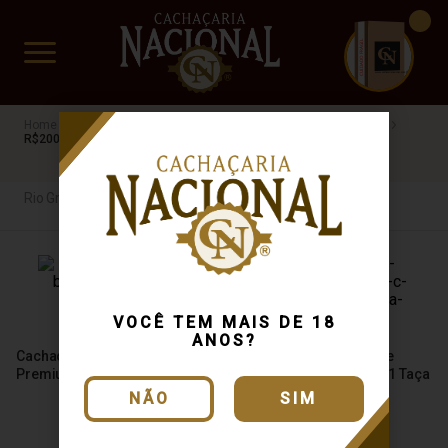
CUIDADO FRÁGIL
www.cachacarianacional.com.br
Cachaça
Por Estados
Rio Grande do Sul
Envelhecida
R$200 a R$500
Rio Grande do Sul
VOCÊ TEM MAIS DE 18
ANOS?
Cachaça Filippini Blend
Kit de Madeira Harmonie
Premium 6 Anos 700ml
Schnaps C/ 1 Cachaça e 1 Taça
NÃO
SIM