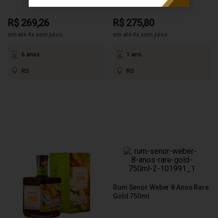
R$ 269,26
R$ 275,80
em até 4x sem juros
em até 4x sem juros
6 anos
1 ano
RS
RS
Rum Senor Weber 8 Anos Rare
Gold 750ml