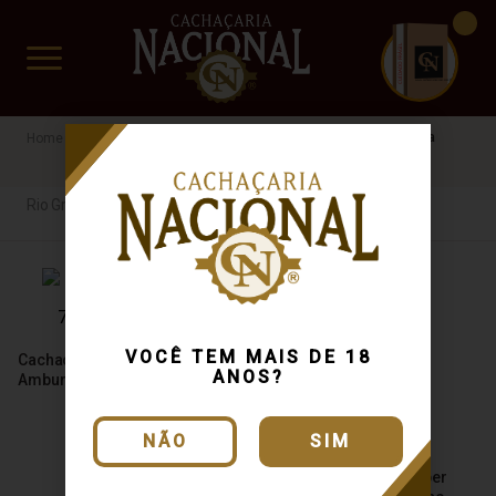
CUIDADO FRÁGIL
www.cachacarianacional.com.br
Cachaça
Por Estados
Rio Grande do Sul
Armazenada
Rio Grande do Sul
VOCÊ TEM MAIS DE 18
Cachaça Weber Haus
ANOS?
Amburana 700ml
NÃO
SIM
Cachaça Primavera Weber