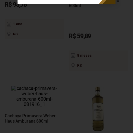
Haus Carvalho Americano
R$ 95,75
600ml
1 ano
RS
R$ 59,89
8 meses
RS
Cachaça Primavera Weber
Haus Amburana 600ml