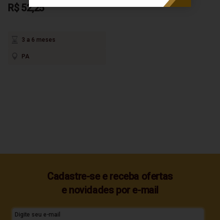
R$ 52,25
3 a 6 meses
PA
Cadastre-se e receba ofertas
e novidades por e-mail
Digite seu e-mail