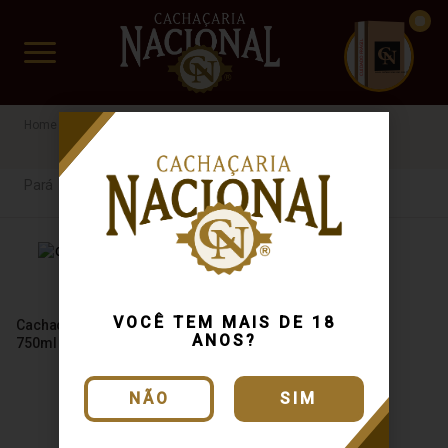
CUIDADO FRÁGIL
www.cachacarianacional.com.br
Cachaça
Por Estados
Pará
R$40 a R$60
Pará
VOCÊ TEM MAIS DE 18
Cachaça Indiazinha Cristal
ANOS?
750ml
NÃO
SIM