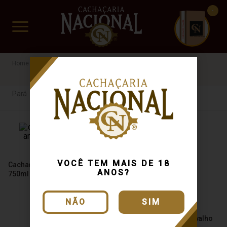
CUIDADO FRÁGIL
www.cachacarianacional.com.br
Cachaça
Por Estados
Pará
Envelhecida
Pará
VOCÊ TEM MAIS DE 18
Cachaça Indiazinha Amburana
ANOS?
750ml
NÃO
SIM
Cachaça Indiazinha Carvalho