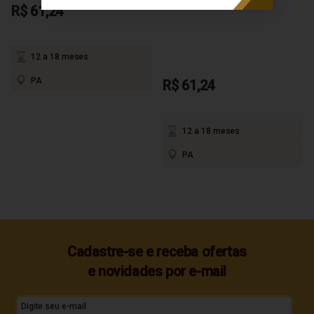
750ml
R$ 61,24
12 a 18 meses
PA
R$ 61,24
12 a 18 meses
PA
Cadastre-se e receba ofertas
e novidades por e-mail
Digite seu e-mail