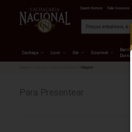
Quem Somos
Fale Conosco
Barril 
Cachaça
Licor
Gin
Gourmet
Dorna
Cachaça
Para Presentear
Filippini
Para Presentear