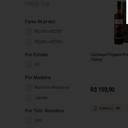
Filtrar Por
Faixa de preço
R$100 a R$200
R$200 a R$500
Por Estado
Cachaça Filippini P
750ml
RS
Por Madeira
Blend de Madeiras
R$ 103,90
Jatobá
3 anos
RS
Por Teor Alcóolico
39%