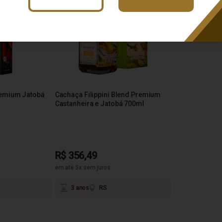
remium Jatobá
Cachaça Filippini Blend Premium
Castanheira e Jatobá 700ml
R$ 356,49
em até 5x sem juros
3 anos
RS