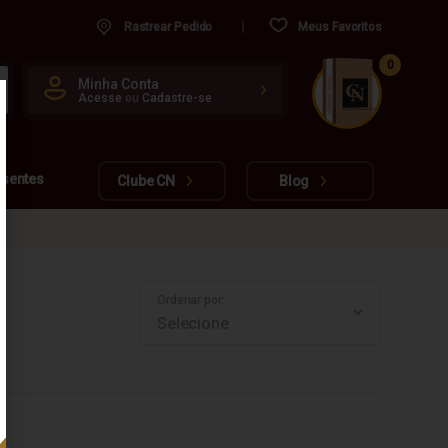
Rastrear Pedido
Meus Favoritos
0
CUIDADO FRÁGIL
Minha Conta
Acesse
ou
Cadastre-se
www.cachacarianacional.com.br
esentes
Clube CN
Blog
Ordenar por: