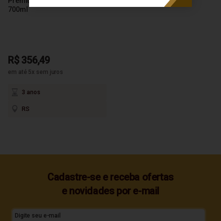
Premium Castanheira e Jatobá
700ml
R$ 356,49
em até 5x sem juros
3 anos
RS
Cadastre-se e receba ofertas
e novidades por e-mail
Digite seu e-mail