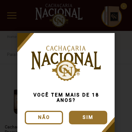
CUIDADO FRÁGIL
www.cachacarianacional.com.br
Cachaça
Para Presentear
Filippini
40%
Para Presentear
VOCÊ TEM MAIS DE 18
ANOS?
NÃO
SIM
Cachaça Filippini Blend