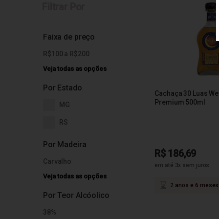
Filtrar Por
Faixa de preço
R$100 a R$200
Veja todas as opções
Por Estado
Cachaça 30 Luas We
Premium 500ml
MG
RS
Por Madeira
R$ 186,69
Carvalho
em até 3x sem juros
Veja todas as opções
2 anos e 6 meses
Por Teor Alcóolico
38%