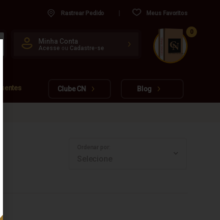
Rastrear Pedido
Meus Favoritos
0
CUIDADO FRÁGIL
Minha Conta
Acesse
ou
Cadastre-se
www.cachacarianacional.com.br
esentes
Clube CN
Blog
Ordenar por: