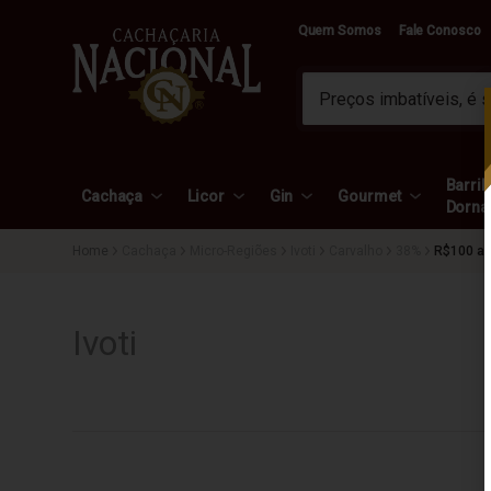
Quem Somos
Fale Conosco
Barril 
Cachaça
Licor
Gin
Gourmet
Dorna
Cachaça
Micro-Regiões
Ivoti
Carvalho
38%
R$100 a
Ivoti