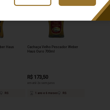
ber Haus
Cachaça Velho Pescador Weber
Haus Ouro 700ml
R$ 173,50
em até 2x sem juros
RS
1 ano e 6 meses
RS