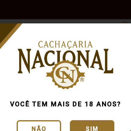
e
Outras
Acessórios
Marcas
Pr
Bebidas
 R$200
VOCÊ TEM MAIS DE 18 ANOS?
NÃO
SIM