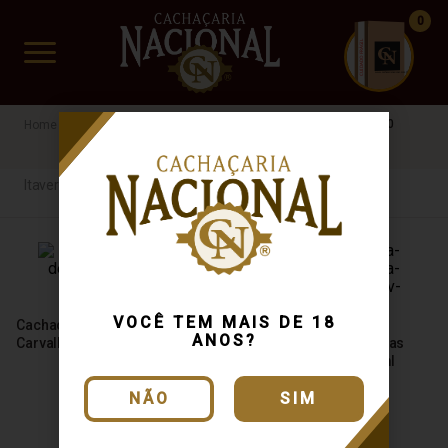
0
CUIDADO FRÁGIL
www.cachacarianacional.com.br
Cachaça
Micro-Regiões
Itaverava
MG
R$60 a R$100
Itaverava
VOCÊ TEM MAIS DE 18
Cachaça Taverna de Minas
ANOS?
Carvalho 750ml
Cachaça Taverna de Minas
Clássica Jequitibá 750ml
NÃO
SIM