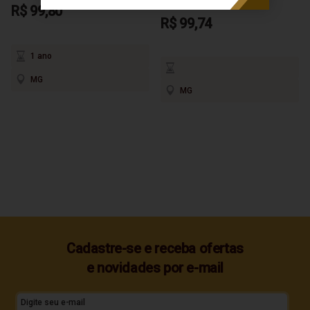
R$ 99,80
R$ 99,74
1 ano
MG
MG
Cadastre-se e receba ofertas
e novidades por e-mail
Digite seu e-mail