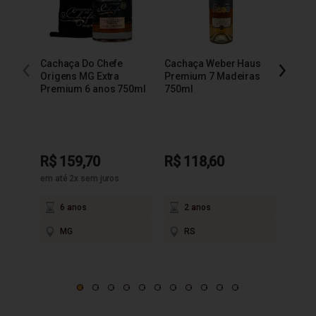
Cachaça Do Chefe
Cachaça Weber Haus
Cacha
Origens MG Extra
Premium 7 Madeiras
Extra
Premium 6 anos 750ml
750ml
R$ 159,70
R$ 118,60
R$ 9
em até 2x sem juros
6 anos
2 anos
3
MG
RS
M