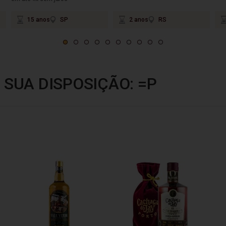
15 anos
SP
2 anos
RS
 SUA DISPOSIÇÃO: =P