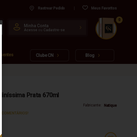
Rastrear Pedido
Meus Favoritos
0
CUIDADO FRÁGIL
Minha Conta
Acesse
ou
Cadastre-se
www.cachacarianacional.com.br
esentes
Clube CN
Blog
liníssima Prata 670ml
Fabricante:
Natique
S COMENTÁRIOS!