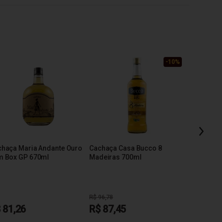
-10%
Cachaça L
Amburana
haça Maria Andante Ouro
Cachaça Casa Bucco 8
R$ 60,3
m Box GP 670ml
Madeiras 700ml
2 ano
R$ 96,78
 81,26
R$ 87,45