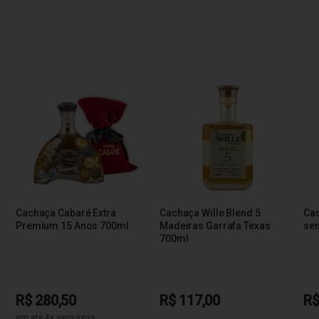
Cachaça Cabaré Extra
Cachaça Wille Blend 5
Cac
Premium 15 Anos 700ml
Madeiras Garrafa Texas
se
700ml
R$ 280,50
R$ 117,00
R$
em até 4x sem juros