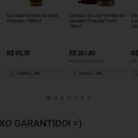
Cachaça Vale Verde Extra
Cachaça do Jay Five Barrels
Cac
Premium 1000ml
Carvalho Francês Porto
6 A
750ml
50
R$ 93,70
R$ 261,80
R$
em até 4x sem juros
em 
3 anos
MG
3 anos
MG
XO GARANTIDO! =)