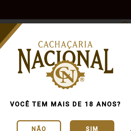
e
Outras
Acessórios
Marcas
Pr
Bebidas
Cachaça Sa
Cód.:
939_0_0_U
VOCÊ TEM MAIS DE 18 ANOS?
CLIQUE E VEJA O
NÃO
SIM