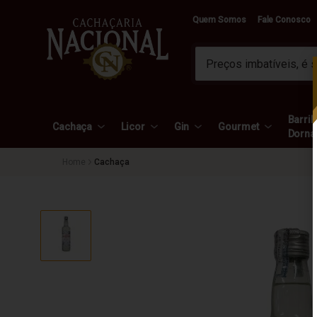
Quem Somos
Fale Conosco
Barril 
Cachaça
Licor
Gin
Gourmet
Dorna
Cachaça