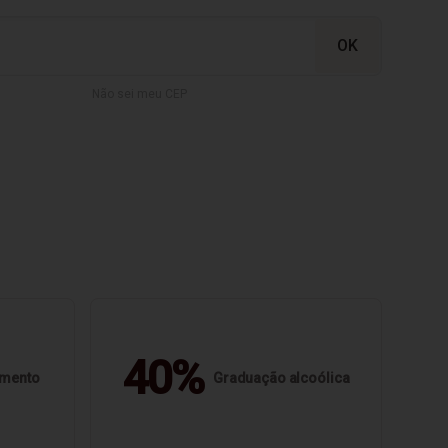
Não sei meu CEP
40%
imento
Graduação alcoólica