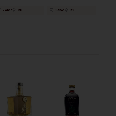
7 anos
MG
3 anos
RS