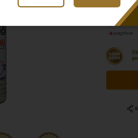
R$ 38,3
Co
pr
C