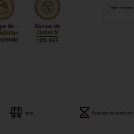
Sócios do
pe de
ClubeCN
alistas
endendo
15% OFF
Inox
6 meses de envelhec