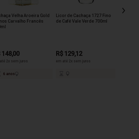
haça Velha Aroeira Gold
Licor de Cachaça 1727 Fino
Cachaça L
nos Carvalho Francês
de Café Vale Verde 700ml
Madeiras 
0ml
700ml
 148,00
R$ 129,12
R$ 119,
até 2x sem juros
em até 2x sem juros
6 anos
3 ano