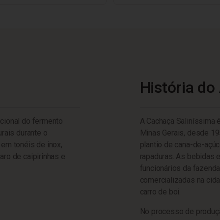
História do
icional do fermento
A Cachaça Saliníssima é
urais durante o
Minas Gerais, desde 19
em tonéis de inox,
plantio de cana-de-açúc
aro de caipirinhas e
rapaduras. As bebidas e
funcionários da fazenda
comercializadas na cid
carro de boi.
No processo de produção