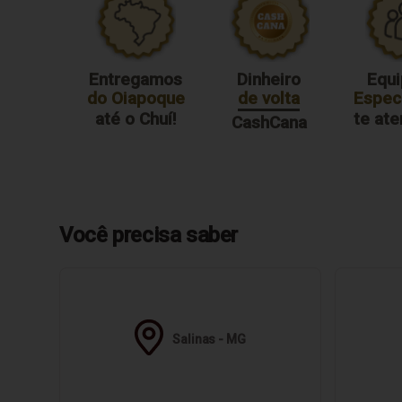
Entregamos
Dinheiro
Equi
do Oiapoque
de volta
Especi
até o Chuí!
te at
CashCana
Você precisa saber
Salinas - MG