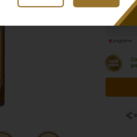
R$ 161,
2
R$ 80,75
Co
pr
C