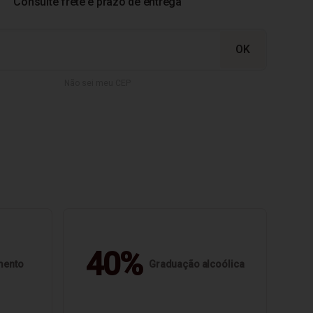
Não sei meu CEP
40%
mento
Graduação alcoólica