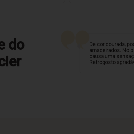
e do
De cor dourada, p
amadeirados. No pa
cier
causa uma sensaçã
Retrogosto agradá