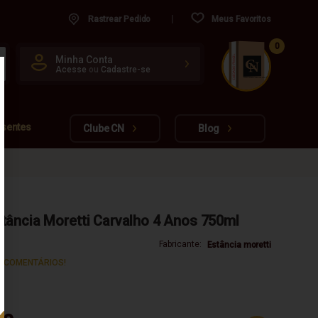
Rastrear Pedido
Meus Favoritos
0
CUIDADO FRÁGIL
Minha Conta
Acesse
ou
Cadastre-se
www.cachacarianacional.com.br
esentes
Clube CN
Blog
tância Moretti Carvalho 4 Anos 750ml
Fabricante:
Estância moretti
S COMENTÁRIOS!