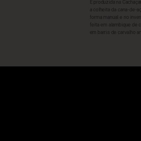
É produzida na Cachaçar
a colheita da cana-de-aç
forma manual e no inver
feita em alambique de 
em barris de carvalho a