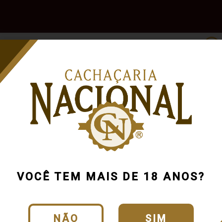
e
Outras
Acessórios
Marcas
Pr
Bebidas
Cachaça Es
Cód.:
1514_0_0_U
VOCÊ TEM MAIS DE 18 ANOS?
CLIQUE E VEJA O
NÃO
SIM