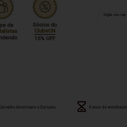
Sócios do
pe de
ClubeCN
alistas
endendo
15% OFF
Carvalho Americano e Europeu
4 anos de envelheci