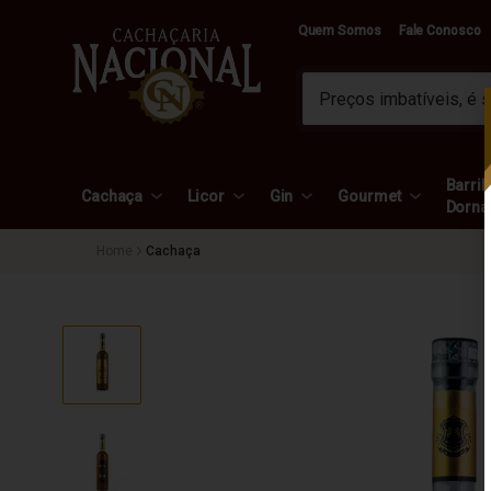
Quem Somos
Fale Conosco
Barril 
Cachaça
Licor
Gin
Gourmet
Dorna
Cachaça