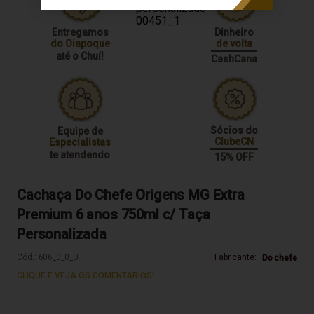
Entregamos
Dinheiro
do Oiapoque
de volta
até o Chuí!
CashCana
Sócios do
Equipe de
ClubeCN
Especialistas
te atendendo
15% OFF
Cachaça Do Chefe Origens MG Extra
Premium 6 anos 750ml c/ Taça
Personalizada
Cód.:
606_0_0_U
Fabricante:
Do chefe
CLIQUE E VEJA OS COMENTÁRIOS!