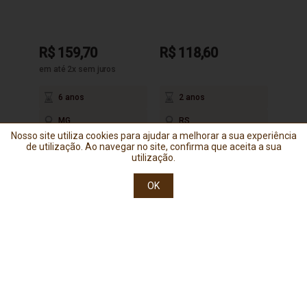
R$ 159,70
R$ 118,60
R$ 9
em até 2x sem juros
6 anos
2 anos
3
MG
RS
M
Nosso site utiliza cookies para ajudar a melhorar a sua experiência
de utilização. Ao navegar no site, confirma que aceita a sua
utilização.
OK
LEGÍTIMAS DE MINAS: FRETE
GRÁTIS PARA O SUDESTE! \O/