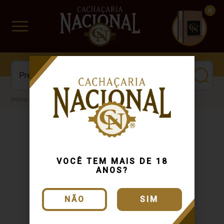
CUIDADO FRÁGIL
www.cachacarianacional.com.br
Cachaça
Por Tipo
Kit
VOCÊ TEM MAIS DE 18
ANOS?
NÃO
SIM