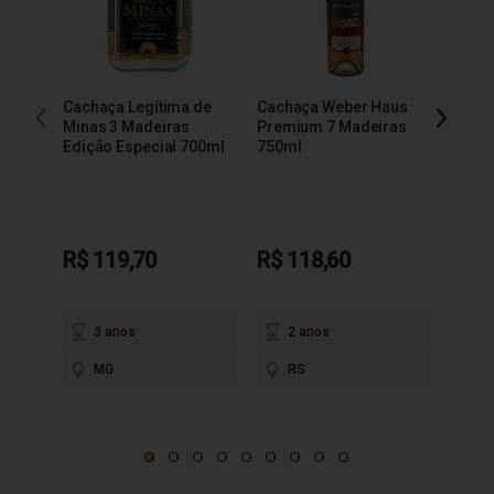
Cachaça Legítima de
Cachaça Weber Haus
Cacha
Minas 3 Madeiras
Premium 7 Madeiras
Extra
Edição Especial 700ml
750ml
R$ 119,70
R$ 118,60
R$ 9
3 anos
2 anos
3
MG
RS
M