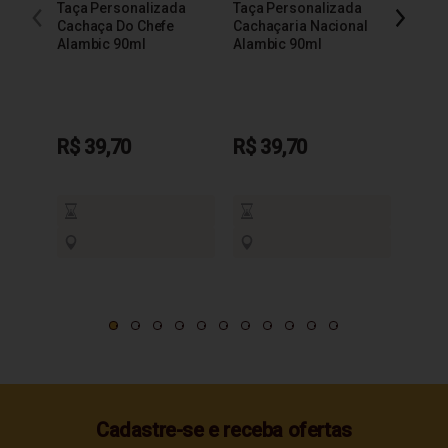
Taça Personalizada
Taça Personalizada
Taça 
Cachaça Do Chefe
Cachaçaria Nacional
200m
Alambic 90ml
Alambic 90ml
R$ 39,70
R$ 39,70
R$ 3
Cadastre-se e receba ofertas