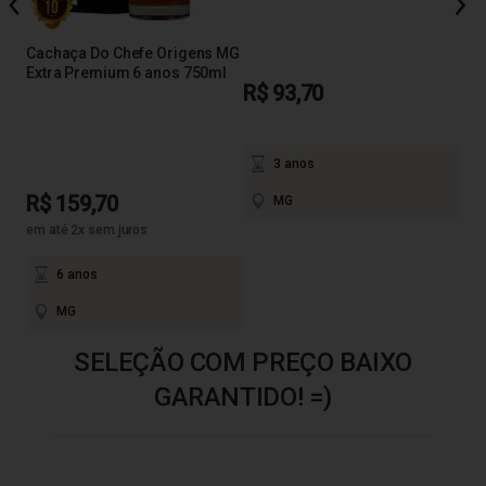
67
Cachaça Do Chefe Origens MG
Extra Premium 6 anos 750ml
R$ 93,70
R$
em a
3 anos
R$ 159,70
MG
em até 2x sem juros
6 anos
MG
SELEÇÃO COM PREÇO BAIXO
GARANTIDO! =)