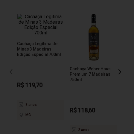
Cachaça Legítima de
Minas 3 Madeiras
Edição Especial 700ml
Cachaça Weber Haus
Cacha
Premium 7 Madeiras
Extra
750ml
R$ 119,70
3 anos
R$ 118,60
R$ 9
MG
2 anos
3