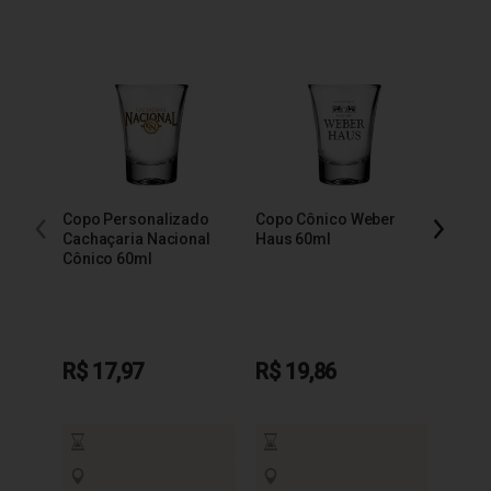
Copo Personalizado
Copo Cônico Weber
Copo 
Cachaçaria Nacional
Haus 60ml
Báls
Cônico 60ml
R$ 17,97
R$ 19,86
R$ 1