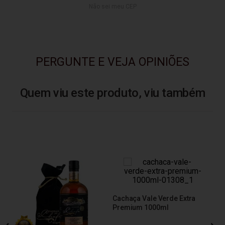
Não sei meu CEP
PERGUNTE E VEJA OPINIÕES
Quem viu este produto, viu também
Cachaça Vale Verde Extra
Premium 1000ml
Cac
Por