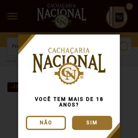
CUIDADO FRÁGIL
www.cachacarianacional.com.br
Cachaça
-17%
VOCÊ TEM MAIS DE 18
ANOS?
NÃO
SIM