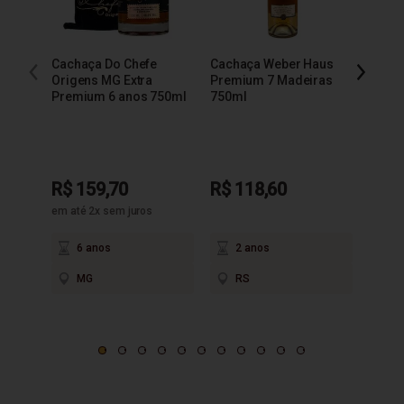
Cachaça Do Chefe
Cachaça Weber Haus
Cacha
Origens MG Extra
Premium 7 Madeiras
Extra
Premium 6 anos 750ml
750ml
R$ 159,70
R$ 118,60
R$ 9
em até 2x sem juros
6 anos
2 anos
3
MG
RS
M