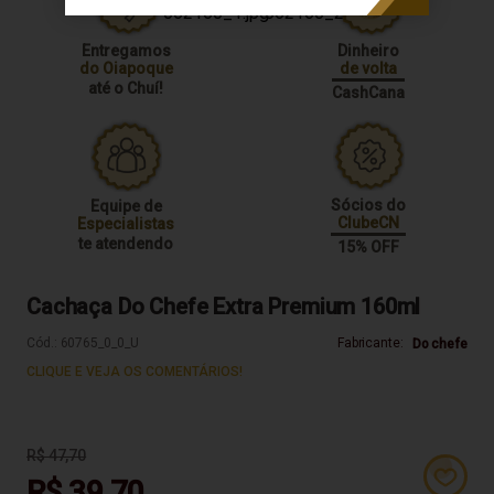
Entregamos
Dinheiro
do Oiapoque
de volta
até o Chuí!
CashCana
Sócios do
Equipe de
ClubeCN
Especialistas
te atendendo
15% OFF
Cachaça Do Chefe Extra Premium 160ml
Cód.:
60765_0_0_U
Fabricante:
Do chefe
CLIQUE E VEJA OS COMENTÁRIOS!
R$ 47,70
R$ 39,70