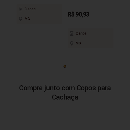
3 anos
R$ 90,93
MG
2 anos
MG
Compre junto com Copos para
Cachaça