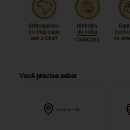
Entregamos
Dinheiro
Equi
do Oiapoque
de volta
Especi
até o Chuí!
te at
CashCana
Você precisa saber
Aracruz - ES