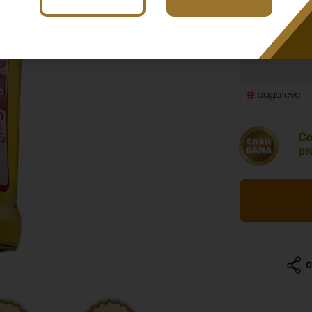
R$ 71,4
Co
pr
C