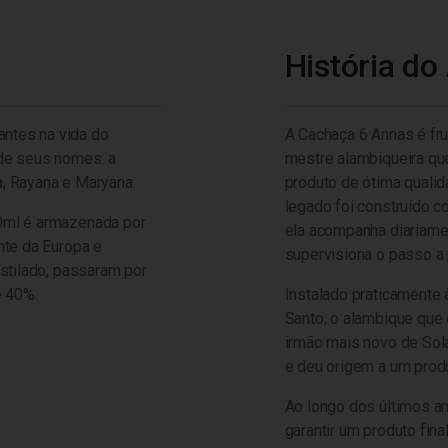
História do
ntes na vida do
A Cachaça 6 Annas é fru
l de seus nomes: a
mestre alambiqueira que
a, Rayana e Maryana.
produto de ótima qualid
legado foi construído co
0ml é armazenada por
ela acompanha diariam
nte da Europa e
supervisiona o passo a
stilado, passaram por
e 40%.
Instalado praticamente 
Santo, o alambique que 
irmão mais novo de Sola
e deu origem a um prod
Ao longo dos últimos a
garantir um produto fin