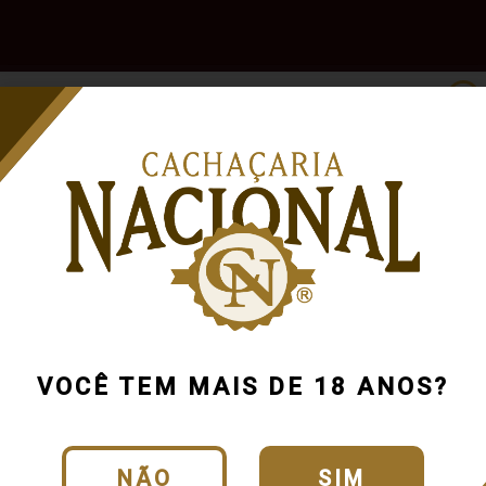
e
Outras
Acessórios
Marcas
Pr
Bebidas
Cachaça de
700ml
VOCÊ TEM MAIS DE 18 ANOS?
Cód.:
1764_0_0_U
CLIQUE E VEJA O
NÃO
SIM