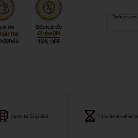
Sócios do
pe de
ClubeCN
alistas
endendo
15% OFF
Carvalho Espanhol
1 ano de envelheci