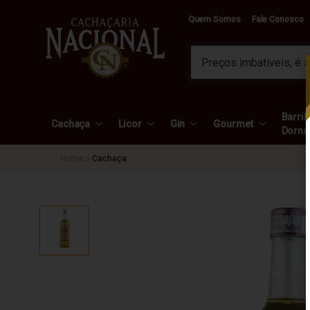
Quem Somos
Fale Conosco
Barril 
Cachaça
Licor
Gin
Gourmet
Dorna
Cachaça