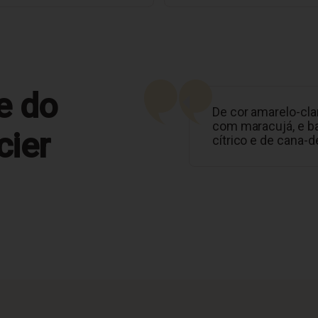
e do
De cor amarelo-cla
com maracujá, e ba
cier
cítrico e de cana-