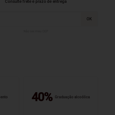
Não sei meu CEP
40%
mento
Graduação alcoólica