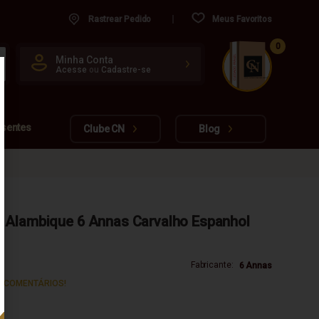
Rastrear Pedido
Meus Favoritos
0
CUIDADO FRÁGIL
Minha Conta
Acesse
ou
Cadastre-se
www.cachacarianacional.com.br
esentes
Clube CN
Blog
 Alambique 6 Annas Carvalho Espanhol
Fabricante:
6 Annas
S COMENTÁRIOS!