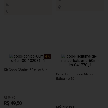
-8%
-8%
-8%
-8%
Kit Copo Cônico 60ml c/ 6un
Copo Legítima de Minas
Bálsamo 60ml
R$ 54,00
R$ 49,50
R$ 18,00