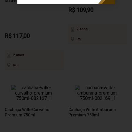
Madeiras Garrafa Texas 700ml
R$ 109,90
2 anos
R$ 117,00
RS
2 anos
RS
Cachaça Wille Carvalho
Cachaça Wille Amburana
Premium 750ml
Premium 750ml