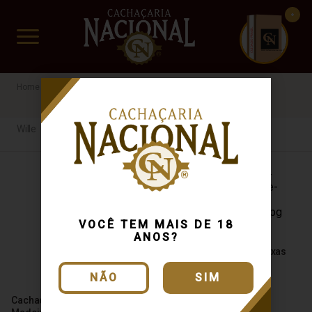
CUIDADO FRÁGIL
www.cachacarianacional.com.br
Wille
Wille
VOCÊ TEM MAIS DE 18
ANOS?
Cachaça Wille Blend
Amburana e Carvalho Texas
700ml
NÃO
SIM
Cachaça Wille Blend 5