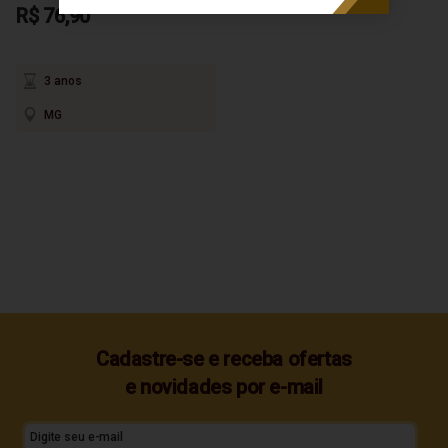
R$ 76,90
3 anos
MG
Cadastre-se e receba ofertas
e novidades por e-mail
Digite seu e-mail