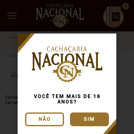
0
CUIDADO FRÁGIL
www.cachacarianacional.com.br
Serra dos lobos
Serra dos lobos
VOCÊ TEM MAIS DE 18
Cachaça Serra Dos Lobos
ANOS?
Carvalho 750ml
NÃO
SIM